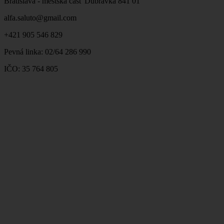
Bratislava - mestská časť Dúbravka 841 01
alfa.saluto@gmail.com
+421 905 546 829
Pevná linka: 02/64 286 990
IČO: 35 764 805