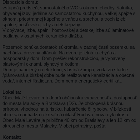
Dispozícia domu:
vstupná predsieň, samostatného WC s oknom, chodby, šatníka,
obývacej izby, jedálne so samostatnou kuchyňou, veľkej špajze s
oknom, priestrannej kúpeľne s vaňou a sprchou a troch izieb:
spálne, hosťovskej izby a detskej izby.
V obývacej izbe, spálni, hosťovskej a detskej izbe sú laminátové
podlahy, v ostatných keramická dlažba.
Pozemok ponúka dostatok súkromia, v zadnej časti pozemku sa
nachádza drevený altánok. Na dvore je letná kuchyňa a
hospodársky dom. Dom prešiel rekonštrukciou, je vybavený
plastovými oknami, plynovým kotlom.
Dom je napojený na elektrinu, vlastná žumpa, voda zo studne
/plánovaná a blízkej dobe bude realizovaná kanalizácia a obecná
voda/, internet RadioLan. Dom nemá energetický certifikát.
Lokalita:
Obec Malé Leváre má dobrú občiansku vybavenosť a dostupnosť
do mesta Malacky a Bratislava (D2). Je obklopená krásnou
prírodou vhodnou na turistiku, hubárčenie či rybolov. V blízkosti
obce sa nachádza rekreačná oblasť Rudava, nová cyklotrasa.
Obec Malé Leváre je
približne 40 km od Bratislavy a len 12 km od
okresného mesta Malacky. V obci potraviny, pošta.
Kontakt: