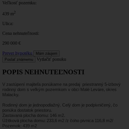
Veľkosť pozemku:
2
439 m
Ulica:
Cena nehnuteľnosti:
290 000 €
Prever hypotéku
Mám záujem
Vytlačiť ponuku
Poslať známemu
POPIS NEHNUTEĽNOSTI
V zastúpení majiteľa ponúkame na predaj priestranný 5-izbový
rodinný dom s veľkým pozemkom v obci Malé Leváre, okres
Malacky.
Rodinný dom je jednopodlažný. Celý dom je podpivničený, čo
ponúka dostatok priestoru.
Zastavaná plocha domu: 146 m2.
Úžitková plocha domu: 233,6 m2 /z čoho pivnica 116,8 m2/
Pozemok: 439 m2